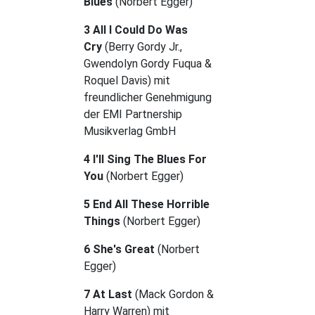
Blues
(Norbert Egger)
3 All I Could Do Was
Cry
(Berry Gordy Jr.,
Gwendolyn Gordy Fuqua &
Roquel Davis) mit
freundlicher Genehmigung
der EMI Partnership
Musikverlag GmbH
4 I'll Sing The Blues For
You
(Norbert Egger)
5 End All These Horrible
Things
(Norbert Egger)
6 She's Great
(Norbert
Egger)
7 At Last
(Mack Gordon &
Harry Warren) mit